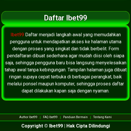
Daftar Ibet99
Ibet99
Daftar menjadi langkah awal yang memudahkan
pengguna untuk mendapatkan akses ke halaman utama
dengan proses yang singkat dan tidak berbelit. Form
pendaftaran dibuat sederhana agar mudah diisi oleh siapa
saja, sehingga pengguna baru bisa langsung menyelesaikan
tahap awal tanpa kebingungan. Tampilan halaman juga dibuat
ringan supaya cepat terbuka di berbagai perangkat, baik
melalui ponsel maupun komputer, sehingga proses daftar
dapat dilakukan kapan saja dengan nyaman.
Author Ibet99
FAQ Ibet99
Panduan Bermain
Tentang Kami
Copyright © Ibet99 | Hak Cipta Dilindungi