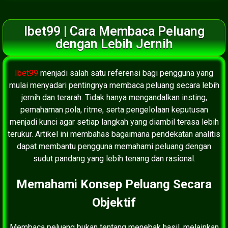
Ibet99 | Cara Membaca Peluang
dengan Lebih Jernih
Ibet99
menjadi salah satu referensi bagi pengguna yang
mulai menyadari pentingnya membaca peluang secara lebih
jernih dan terarah. Tidak hanya mengandalkan insting,
pemahaman pola, ritme, serta pengelolaan keputusan
menjadi kunci agar setiap langkah yang diambil terasa lebih
terukur. Artikel ini membahas bagaimana pendekatan analitis
dapat membantu pengguna memahami peluang dengan
sudut pandang yang lebih tenang dan rasional.
Memahami Konsep Peluang Secara
Objektif
Membaca peluang bukan tentang menebak hasil, melainkan