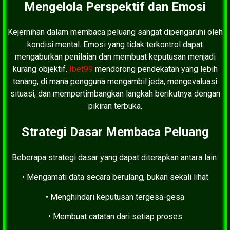
Mengelola Perspektif dan Emosi
Kejernihan dalam membaca peluang sangat dipengaruhi oleh
kondisi mental. Emosi yang tidak terkontrol dapat
mengaburkan penilaian dan membuat keputusan menjadi
kurang objektif.
Ibet99
mendorong pendekatan yang lebih
tenang, di mana pengguna mengambil jeda, mengevaluasi
situasi, dan mempertimbangkan langkah berikutnya dengan
pikiran terbuka.
Strategi Dasar Membaca Peluang
Beberapa strategi dasar yang dapat diterapkan antara lain:
• Mengamati data secara berulang, bukan sekali lihat
• Menghindari keputusan tergesa-gesa
• Membuat catatan dari setiap proses