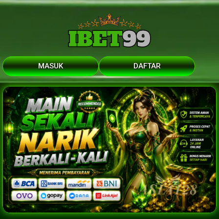
MASUK
DAFTAR