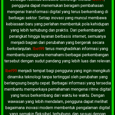
pengguna dapat menemukan beragam pembahasan
mengenai transformasi digital yang terus berkembang di
berbagai sektor. Setiap inovasi yang muncul membawa
kebiasaan baru yang perlahan membentuk pola kehidupan
yang lebih terhubung dan praktis. Dari perkembangan
perangkat hingga layanan berbasis internet, semuanya
menjadi bagian dari perubahan yang bergerak secara
berkelanjutan.
Ibet99
terus menghadirkan informasi yang
membantu pengguna memahami berbagai perkembangan
tersebut dengan sudut pandang yang lebih luas dan relevan.
Ibet99
menjadi tempat bagi pengguna yang ingin mengikuti
dinamika teknologi tanpa tertinggal oleh perubahan yang
berlangsung begitu cepat. Berbagai informasi yang tersedia
membantu memperkaya pemahaman mengenai ritme digital
yang terus berkembang dari waktu ke waktu. Dengan
wawasan yang lebih mendalam, pengguna dapat melihat
bagaimana inovasi modern membentuk pengalaman digital
yang semakin fleksibel, terhubung, dan sesuai dengan