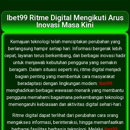
Ibet99 Ritme Digital Mengikuti Arus
Inovasi Masa Kini
Kemajuan teknologi telah menciptakan perubahan yang
berlangsung hampir setiap hari. Informasi bergerak lebih
cepat, layanan terus berkembang, dan berbagai inovasi hadir
untuk menjawab kebutuhan pengguna yang semakin
beragam. Dalam situasi seperti ini, ritme digital menjadi
bagian penting yang membentuk cara masyarakat
beradaptasi dengan lingkungan modern.
Ibet99
menghadirkan berbagai wawasan menarik yang membantu
pengguna memahami bagaimana perkembangan teknologi
memengaruhi kebiasaan dan aktivitas digital sehari-hari.
Ritme digital dapat terlihat dari perubahan cara orang
mengakses informasi, berinteraksi, hingga memanfaatkan
berbagai fasilitas berbasis teknologi. Melalui
Ibet99
,