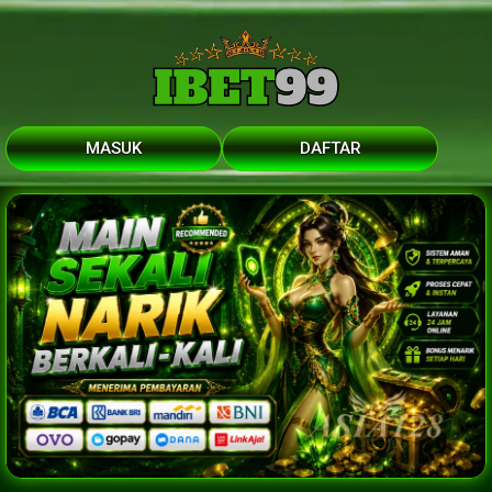
MASUK
DAFTAR